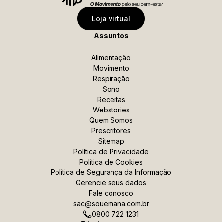
Data de Nascimento
Loja virtual
Assuntos
Celular
Alimentação
Movimento
Respiração
*Ao enviar esse formulário, você confirma ter 18 anos
Sono
ou mais.
Receitas
Webstories
*Estou de acordo com a coleta e uso dos dados
Quem Somos
fornecidos para as finalidades aqui descritas
Prescritores
Sitemap
Política de Privacidade
Assinar a newsletter
Política de Cookies
Política de Segurança
da Informação
Gerencie seus dados
Fale conosco
sac@souemana.com.br
0800 722 1231