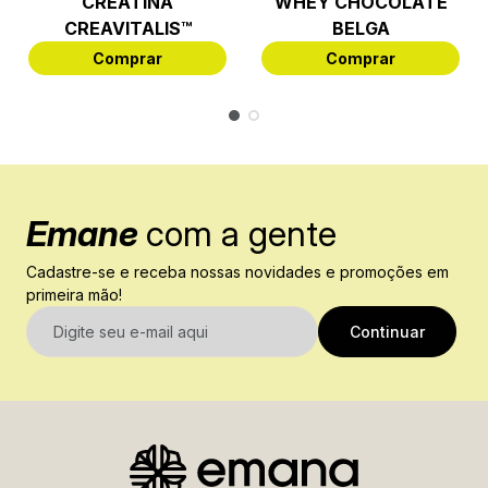
CREATINA
WHEY CHOCOLATE
CREAVITALIS™
BELGA
Comprar
Comprar
Emane
com a gente
Cadastre-se e receba nossas novidades e promoções em
primeira mão!
E-mail
Continuar
Nome
Sobrenome