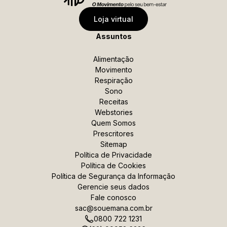
Data de Nascimento
Loja virtual
Assuntos
Celular
Alimentação
Movimento
Respiração
*Ao enviar esse formulário, você confirma ter 18 anos
Sono
ou mais.
Receitas
Webstories
*Estou de acordo com a coleta e uso dos dados
Quem Somos
fornecidos para as finalidades aqui descritas
Prescritores
Sitemap
Política de Privacidade
Assinar a newsletter
Política de Cookies
Política de Segurança
da Informação
Gerencie seus dados
Fale conosco
sac@souemana.com.br
0800 722 1231