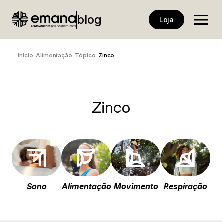
blog
Loja
Início
Alimentação
Tópico
Zinco
-
-
-
Zinco
Sono
Alimentação
Movimento
Respiração