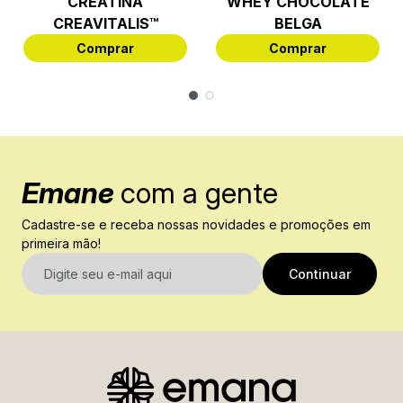
CREATINA
WHEY CHOCOLATE
CREAVITALIS™
BELGA
Comprar
Comprar
Emane
com a gente
Cadastre-se e receba nossas novidades e promoções em
primeira mão!
E-mail
Continuar
Nome
Sobrenome