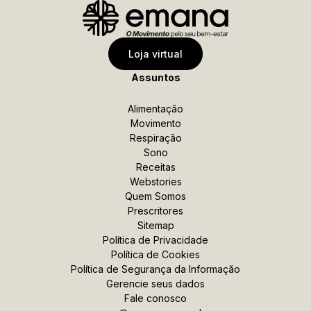
Sobrenome
Data de Nascimento
Loja virtual
Assuntos
Celular
Alimentação
Movimento
Respiração
*Ao enviar esse formulário, você confirma ter 18 anos
Sono
ou mais.
Receitas
Webstories
*Estou de acordo com a coleta e uso dos dados
Quem Somos
fornecidos para as finalidades aqui descritas
Prescritores
Sitemap
Política de Privacidade
Assinar a newsletter
Política de Cookies
Política de Segurança
da Informação
Gerencie seus dados
Fale conosco