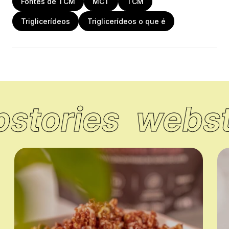
Fontes de TCM
MCT
TCM
Amberlyst-15. J Chem Sci. 2021;133:1.
Triglicerídeos
Triglicerídeos o que é
[4] Wang Y, Zhang T, Liu R, Chang M, Wei W, Jin
Q, et al. Reviews of medium – and long-chain
triglyceride with respect to nutritional benefits
and digestion and absorption behavior. Food
Research International. 2022;155:111058.
[5] Kinsella R, Maher T, Clegg ME. Coconut oil
has less satiating properties than medium chain
triglyceride oil. Physiol Behav. 2017;179:422–
426.
[6] Zhang Y, Xu Q, Liu Y, Zhang X, Wang J, Yu X,
et al. Medium-Chain Triglyceride Activated
Brown Adipose Tissue and Induced Reduction
of Fat Mass in C57BL/6J Mice Fed High-fat Diet.
Biomed Environ Sci. 2015 Feb 1;28(2):97–104.
[7] Nosaka N, Suzuki Y, Suemitsu H, Kasai M,