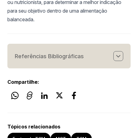
ou nutricionista, para determinar a melhor indicação
para seu objetivo dentro de uma alimentação
balanceada.
Referências Bibliográficas
[1] Whitney E, Rolfes SR. Understanding
Compartilhe:
Nutrition. 15ª ed. Boston: Cengage; 2017. p. 128-
59.
[2] Dorni C, Sharma P, Saikia G, Longvah T.
Fatty acid profile of edible oils and fats
consumed in India. Food Chem. 2018; 238:9–15.
Tópicos relacionados
[3] Jadhav H, Annapure U. Greener route for
intensified synthesis of Tricaprylin using