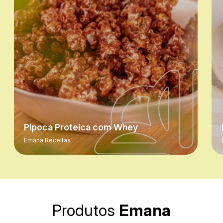
Kato K, Taguchi M. Medium-chain Triglycerides
with Maltodextrin Increase Fat Oxidation during
Moderate-intensity Exercise and Extend the
Duration of Subsequent High-intensity Exercise.
Journal of Oleo Science. 2018;67(11):1455–62.
Pipoca Proteica com Whey
Emana Receitas
Produtos
Emana