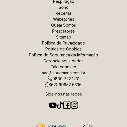
Respiração
*Ao enviar esse formulário, você confirma ter 18 anos
Sono
ou mais.
Receitas
Webstories
*Estou de acordo com a coleta e uso dos dados
Quem Somos
fornecidos para as finalidades aqui descritas
Prescritores
Sitemap
Política de Privacidade
Assinar a newsletter
Política de Cookies
Política de Segurança
da Informação
Gerencie seus dados
Fale conosco
sac@souemana.com.br
0800 722 1231
(62) 99952 6336
Siga-nos nas redes