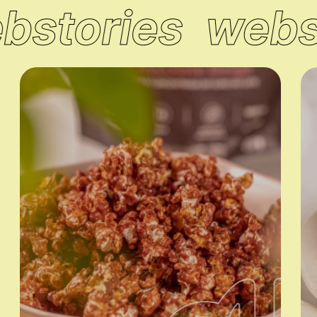
Meyer DE, Peeling P, Phillips SM, et al. IOC
consensus statement: dietary supplements and
the high-performance athlete. British Journal of
Sports Medicine. 2018 Mar 14;52(7):439–55.