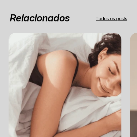
healthy/blue-light-has-a-dark-side. Acesso em
03 de junho de 2025.
Relacionados
Todos os posts
[4] Gulia KK, Kumar VM. Sleep disorders in the
elderly: a growing challenge. Psychogeriatrics.
2018 May;18(3):155–65.
[5] Ferracioli-Oda E, Qawasmi A, Bloch MH.
Meta-Analysis: Melatonin for the Treatment of
Primary Sleep Disorders. Romanovsky AA,
editor. PLoS ONE. 2013 May 17;8(5):e63773.
[6] Fatemeh G, Sajjad M, Niloufar R, Neda S,
Leila S, Khadijeh M. Effect of melatonin
supplementation on sleep quality: a systematic
review and meta-analysis of randomized
controlled trials. Journal of Neurology. 2021 Jan
8;269(1).
[7] Fatemeh G, Sajjad M, Niloufar R, Neda S,
Leila S, Khadijeh M. Effect of melatonin
supplementation on sleep quality: a systematic
review and meta-analysis of randomized