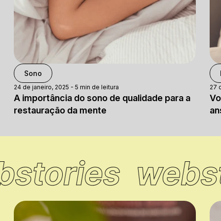
controlled trials. J Neurol. 2022 Jan;269(1):205-
216.
[8] Minari TP, Pisani LP. Melatonin
supplementation: new insights into health and
disease. Sleep Breath. 2025 Apr 25;29(2):169.
Sono
24 de janeiro, 2025
-
5 min de leitura
27 
A importância do sono de qualidade para a
Vo
restauração da mente
an