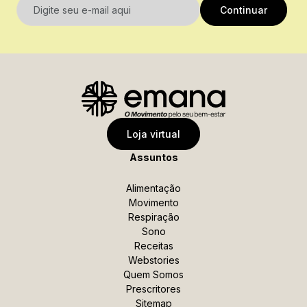
E-mail
Continuar
Nome
Sobrenome
Data de Nascimento
Loja virtual
Assuntos
Celular
Alimentação
Movimento
Respiração
*Ao enviar esse formulário, você confirma ter 18 anos
Sono
ou mais.
Receitas
Webstories
*Estou de acordo com a coleta e uso dos dados
Quem Somos
fornecidos para as finalidades aqui descritas
Prescritores
Sitemap